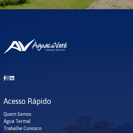
e variedade. Na minha experiência profissional,
nunca ouvi uma única reclamação de quem
visitou o Águas do Verê. Todos os meus grupos
voltam cheios de elogios e com o desejo de
retornar.
Acesso Rápido
Quem Somos
Água Termal
Trabalhe Conosco