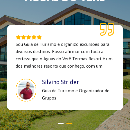
Sou Guia de Turismo e organizo excursões para
diversos destinos. Posso afirmar com toda a
certeza que o Águas do Verê Termas Resort é um
dos melhores resorts que conheço, com um
excelente parques aquáticos. Ele se destaca por
ser um lugar de padrão família, tranquilo e sem
Silvino Strider
muita agitação. A equipe é sempre muito
Guia de Turismo e Organizador de
atenciosa e prestativa, e a educação e o bom
Grupos
treinamento dos funcionários são notáveis. O
resort é lindo, muito bem cuidado e oferece
grande conforto. A alimentação é exemplar, com
um cardápio excelente, que preza pela qualidade