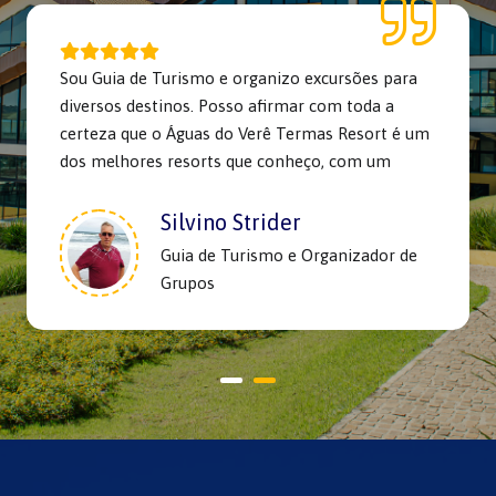
Sou Guia de Turismo e organizo excursões para
diversos destinos. Posso afirmar com toda a
certeza que o Águas do Verê Termas Resort é um
dos melhores resorts que conheço, com um
excelente parques aquáticos. Ele se destaca por
ser um lugar de padrão família, tranquilo e sem
Silvino Strider
muita agitação. A equipe é sempre muito
Guia de Turismo e Organizador de
atenciosa e prestativa, e a educação e o bom
Grupos
treinamento dos funcionários são notáveis. O
resort é lindo, muito bem cuidado e oferece
grande conforto. A alimentação é exemplar, com
um cardápio excelente, que preza pela qualidade
e variedade. Na minha experiência profissional,
nunca ouvi uma única reclamação de quem
visitou o Águas do Verê. Todos os meus grupos
voltam cheios de elogios e com o desejo de