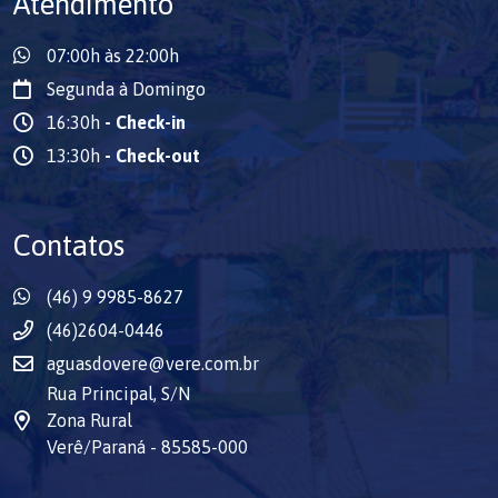
Atendimento
07:00h às 22:00h
Segunda à Domingo
16:30h
- Check-in
13:30h
- Check-out
Contatos
(46) 9 9985-8627
(46)2604-0446
aguasdovere@vere.com.br
Rua Principal, S/N
Zona Rural
Verê/Paraná - 85585-000